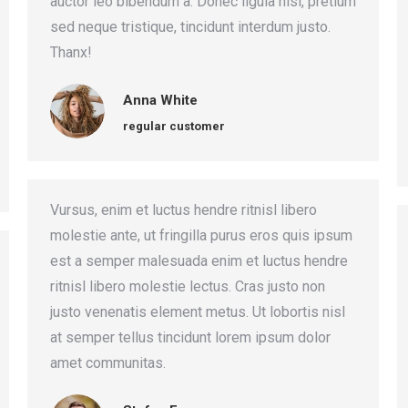
auctor leo bibendum a. Donec ligula nisl, pretium
sed neque tristique, tincidunt interdum justo.
Thanx!
Anna White
regular customer
Vursus, enim et luctus hendre ritnisl libero
molestie ante, ut fringilla purus eros quis ipsum
est a semper malesuada enim et luctus hendre
ritnisl libero molestie lectus. Cras justo non
justo venenatis element metus. Ut lobortis nisl
at semper tellus tincidunt lorem ipsum dolor
amet communitas.