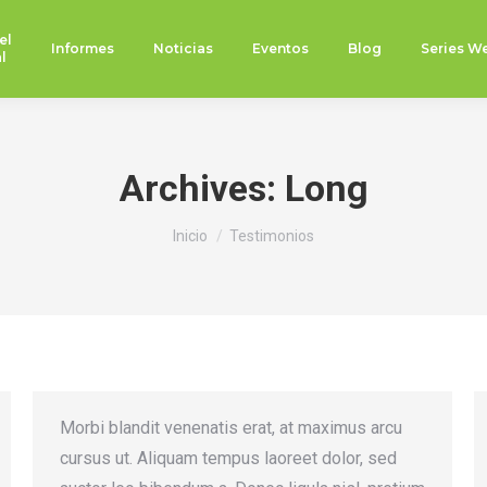
el
Informes
Noticias
Eventos
Blog
Series W
l
Archives:
Long
Estás aquí:
Inicio
Testimonios
Morbi blandit venenatis erat, at maximus arcu
cursus ut. Aliquam tempus laoreet dolor, sed