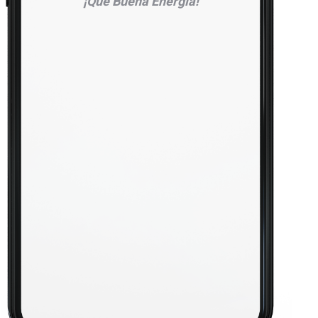
¡Qué Buena Energía!