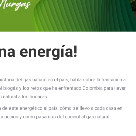
na energía!
storia del gas natural en el país, habla sobre la transición a
l biogás y los retos que ha enfrentado Colombia para llevar
s natural a los hogares.
a de este energético al país, cómo se llevo a cada casa en
ducción y cómo pasamos del cocinol al gas natural.