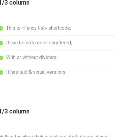
1/3 column
This is «Fancy list» shortcode;
It can be ordered or unordered;
With or without dividers;
It has text & visual versions.
1/3 column
Nullam faucibus dictum nibh vel. Sed et sem aliquet,