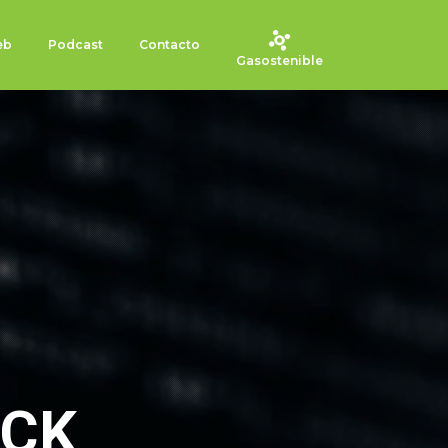
eb
Podcast
Contacto
Gasostenible
ECK