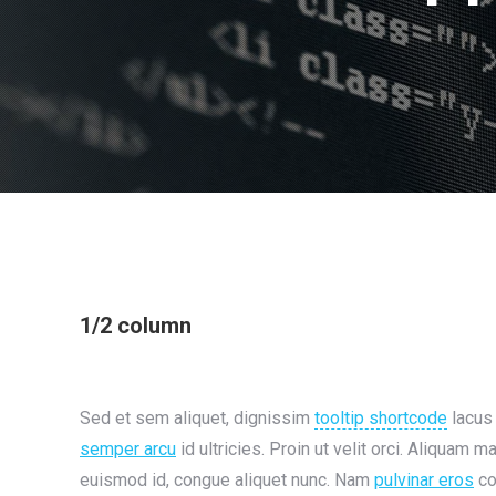
1/2 column
Sed et sem aliquet, dignissim
tooltip shortcode
lacus 
semper arcu
id ultricies. Proin ut velit orci. Aliquam m
euismod id, congue aliquet nunc. Nam
pulvinar eros
co