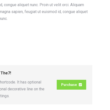
id, congue aliquet nunc. Proin ut velit orci. Aliquam
magna sapien, feugiat ut euismod id, congue aliquet
nunc.
h The7!
hortcode. It has optional
Purchase
onal decorative line on the
tings.