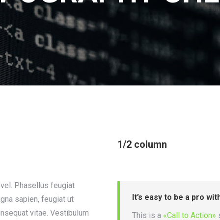
1/2 column
vel. Phasellus feugiat
It’s easy to be a pro wit
agna sapien, feugiat ut
nsequat vitae. Vestibulum
This is a
«Call to Action»
s