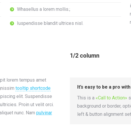
Whasellus a lorem mollis.;
Iuspendisse blandit ultrices nisl.
1/2 column
ipit lorem tempus amet
It’s easy to be a pro wit
ignissim
tooltip shortcode
ipiscing elit. Suspendisse
This is a
«Call to Action»
s
ultricies. Proin ut velit orci.
background or border, opti
 aliquet nunc. Nam
pulvinar
left & button alignment set