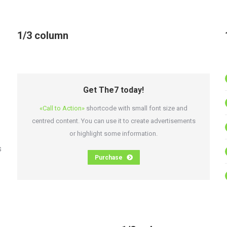
1/3 column
Get The7 today!
«Call to Action»
shortcode with small font size and
centred content. You can use it to create advertisements
or highlight some information.
s
Purchase