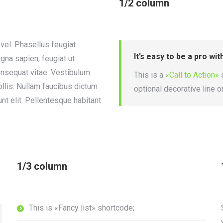
1/2 column
vel. Phasellus feugiat
It’s easy to be a pro wit
agna sapien, feugiat ut
nsequat vitae. Vestibulum
This is a
«Call to Action»
s
llis. Nullam faucibus dictum
optional decorative line o
nt elit. Pellentesque habitant
1/3 column
This is «Fancy list» shortcode;