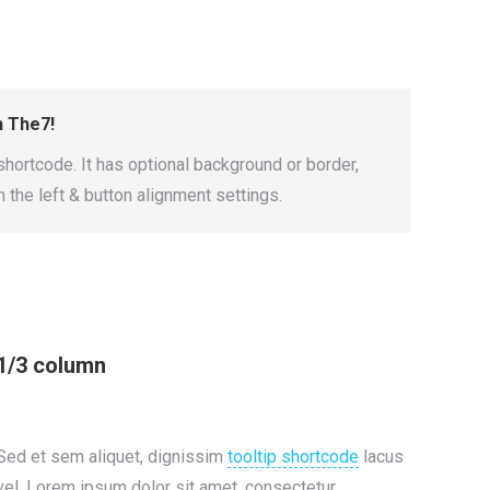
h The7!
hortcode. It has optional background or border,
n the left & button alignment settings.
1/3 column
Sed et sem aliquet, dignissim
tooltip shortcode
lacus
vel. Lorem ipsum dolor sit amet, consectetur