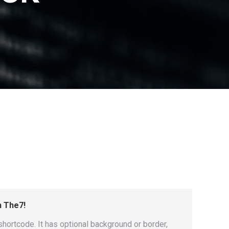
h The7!
hortcode. It has optional background or border,