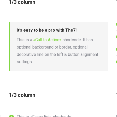
1/3 column
It’s easy to be a pro with The7!
This is a
«Call to Action»
shortcode. It has
optional background or border, optional
decorative line on the left & button alignment
settings.
1/3 column
This is «Fancy list» shortcode;