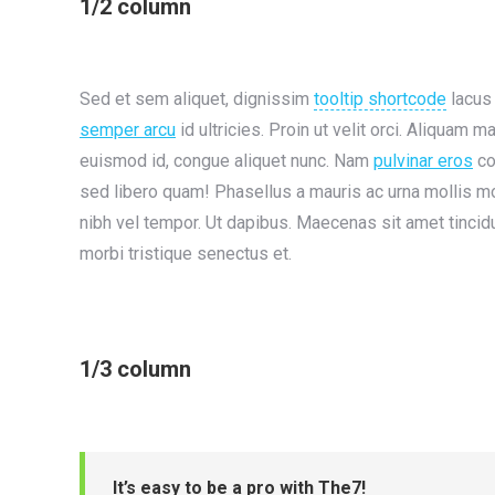
1/2 column
Sed et sem aliquet, dignissim
tooltip shortcode
lacus 
semper arcu
id ultricies. Proin ut velit orci. Aliquam m
euismod id, congue aliquet nunc. Nam
pulvinar eros
co
sed libero quam! Phasellus a mauris ac urna mollis mo
nibh vel tempor. Ut dapibus. Maecenas sit amet tincidu
morbi tristique senectus et.
1/3 column
It’s easy to be a pro with The7!