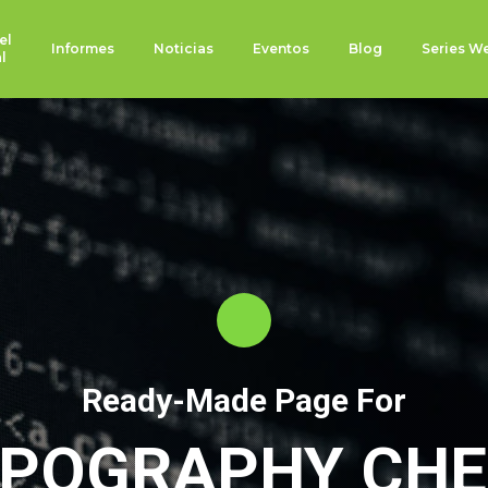
el
Informes
Noticias
Eventos
Blog
Series W
l
Ready-Made Page For
POGRAPHY CH