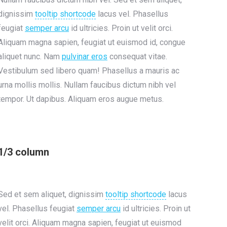
dignissim
tooltip shortcode
lacus vel. Phasellus
feugiat
semper arcu
id ultricies. Proin ut velit orci.
Aliquam magna sapien, feugiat ut euismod id, congue
aliquet nunc. Nam
pulvinar eros
consequat vitae.
Vestibulum sed libero quam! Phasellus a mauris ac
urna mollis mollis. Nullam faucibus dictum nibh vel
tempor. Ut dapibus. Aliquam eros augue metus.
1/3 column
Sed et sem aliquet, dignissim
tooltip shortcode
lacus
vel. Phasellus feugiat
semper arcu
id ultricies. Proin ut
velit orci. Aliquam magna sapien, feugiat ut euismod