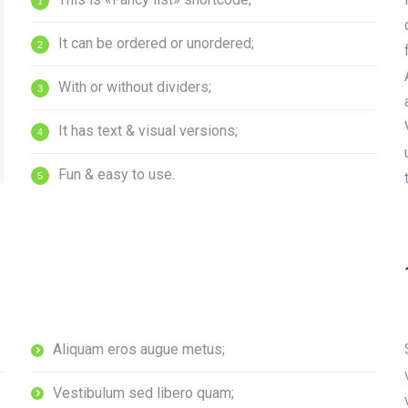
It can be ordered or unordered;
With or without dividers;
It has text & visual versions;
Fun & easy to use.
Aliquam eros augue metus;
Vestibulum sed libero quam;