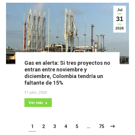
Jul
31
2026
Gas en alerta: Si tres proyectos no
entran entre noviembre y
diciembre, Colombia tendría un
faltante de 15%
31 julio, 2026
Ver más
1
2
3
4
5
…
75