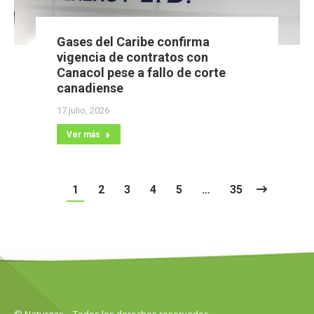
Gases del Caribe confirma
vigencia de contratos con
Canacol pese a fallo de corte
canadiense
17 julio, 2026
Ver más
1
2
3
4
5
…
35