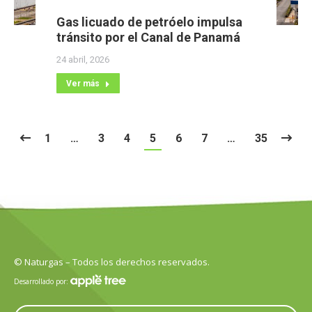
Gas licuado de petróelo impulsa
tránsito por el Canal de Panamá
24 abril, 2026
Ver más
1
…
3
4
5
6
7
…
35
© Naturgas – Todos los derechos reservados.
Desarrollado por: