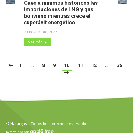
Caen a mínimos históricos las
importaciones de LNG y gas
boliviano mientras crece el
superávit energético
21 noviembre, 2025
Ver más
1
…
8
9
10
11
12
…
35
© Naturgas – Todos los derechos reservados.
Desarrollado por: