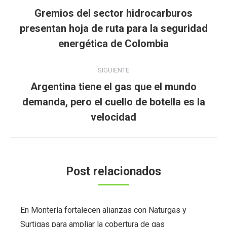
entre
Gremios del sector hidrocarburos
publicaciones
Publicación
presentan hoja de ruta para la seguridad
anterior:
energética de Colombia
SIGUIENTE
Argentina tiene el gas que el mundo
Publicación
demanda, pero el cuello de botella es la
siguiente:
velocidad
Post relacionados
En Montería fortalecen alianzas con Naturgas y
Surtigas para ampliar la cobertura de gas