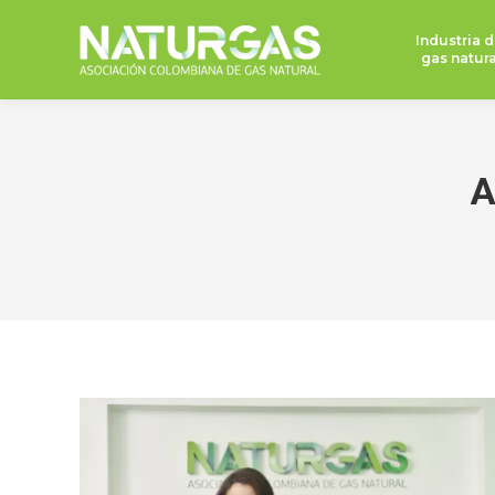
Industria d
gas natura
A