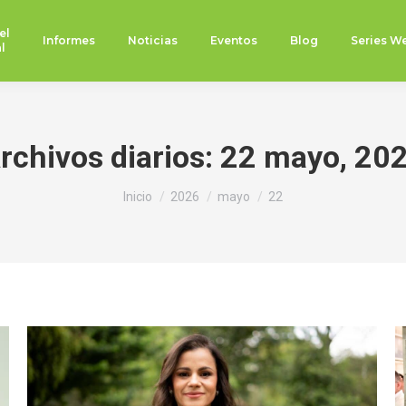
el
Informes
Noticias
Eventos
Blog
Series W
l
rchivos diarios:
22 mayo, 20
Estás aquí:
Inicio
2026
mayo
22