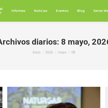
el
Informes
Noticias
Eventos
Blog
Series W
l
Archivos diarios:
8 mayo, 202
Estás aquí:
Inicio
2026
mayo
08