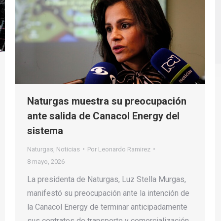
Naturgas muestra su preocupación
ante salida de Canacol Energy del
sistema
Naturgas
,
Noticias
Por
Leonardo Ramirez
8 mayo, 2026
La presidenta de Naturgas, Luz Stella Murgas,
manifestó su preocupación ante la intención de
la Canacol Energy de terminar anticipadamente
sus contratos de transporte y comercialización