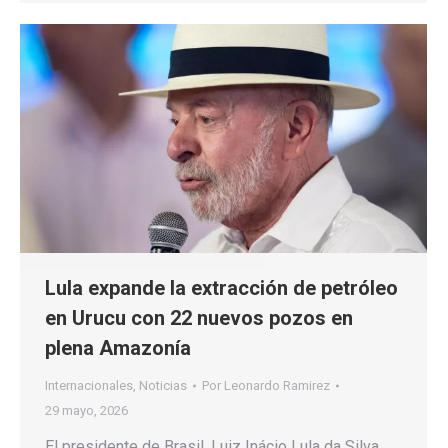
Lula expande la extracción de petróleo
en Urucu con 22 nuevos pozos en
plena Amazonía
Internacionales
,
Noticias
Por
Leonardo Ramirez
29 mayo, 2026
El presidente de Brasil, Luiz Inácio Lula da Silva,