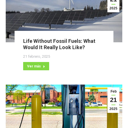
2025
Life Without Fossil Fuels: What
Would It Really Look Like?
21 febrero, 2025
Ver más
Feb
21
2025