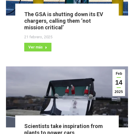
The GSA is shutting down its EV
chargers, calling them ‘not
mission critical’
21 febrero, 2025
Ver más
Feb
14
2025
Scientists take inspiration from
plants to power cars