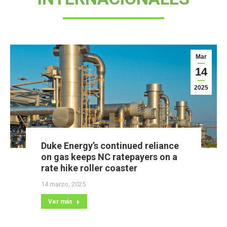
Mar
14
2025
Duke Energy’s continued reliance
on gas keeps NC ratepayers on a
rate hike roller coaster
14 marzo, 2025
Ver más