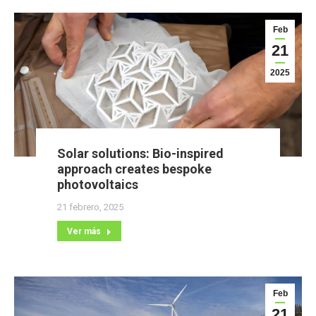
Feb
21
2025
Solar solutions: Bio-inspired
approach creates bespoke
photovoltaics
21 febrero, 2025
Ver más
Feb
21