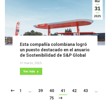
Mar
31
2025
Esta compañía colombiana logró
un puesto destacado en el anuario
de Sostenibilidad de S&P Global
31 marzo, 2025
Ver más
1
…
39
40
41
42
43
…
75