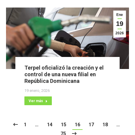
Ene
19
2026
Terpel oficializó la creación y el
control de una nueva filial en
República Dominicana
19 enero, 2026
Ver más
1
…
14
15
16
17
18
…
75