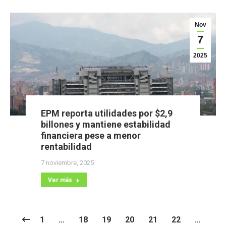
Nov
7
2025
EPM reporta utilidades por $2,9
billones y mantiene estabilidad
financiera pese a menor
rentabilidad
7 noviembre, 2025
Ver más
1
…
18
19
20
21
22
…