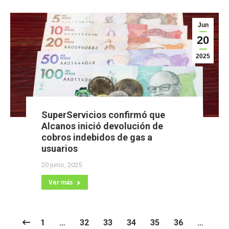
Jun
20
2025
SuperServicios confirmó que
Alcanos inició devolución de
cobros indebidos de gas a
usuarios
20 junio, 2025
Ver más
1
…
32
33
34
35
36
…