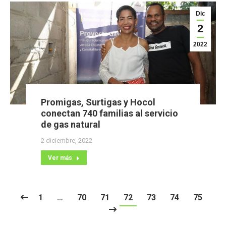
Dic
2
2022
Promigas, Surtigas y Hocol
conectan 740 familias al servicio
de gas natural
2 diciembre, 2022
Ver más
1
…
70
71
72
73
74
75