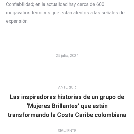
Confiabilidad; en la actualidad hay cerca de 600
megavatios térmicos que están atentos a las señales de
expansión.
25 julio, 2024
Navegación
ANTERIOR
entre
Las inspiradoras historias de un grupo de
publicaciones
Publicación
‘Mujeres Brillantes’ que están
anterior:
transformando la Costa Caribe colombiana
SIGUIENTE