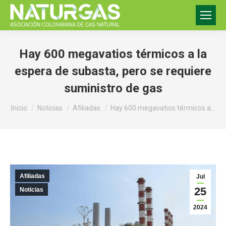
Hay 600 megavatios térmicos a la
espera de subasta, pero se requiere
suministro de gas
Estás aquí:
Inicio
Noticias
Afiliadas
Hay 600 megavatios térmicos a…
Afiliadas
Jul
25
Noticias
2024