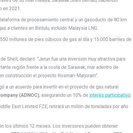
ravés de su filial malaya, Sarawak Shell Berhad, habiendo
lo en 2021.
plataforma de procesamiento central y un gasoducto de 80 km
as a clientes en Bintulu, incluido Malaysia LNG.
550 millones de pies cúbicos de gas al día y 15.000 barriles de
e Shell, declaró: “Jerun fue una inversión muy atractiva para
tante región frente a la costa de Sarawak, mar adentro de
 en construcción el proyecto Rosmari-Marjoram”.
egó a un acuerdo para invertir en el proyecto de gas natural
l Company (ADNOC)
, asegurando un 10% de
interés participativo
.
 Middle East Limited FZE, retirará un millón de toneladas por año
en los últimos 12 meses. Los inversores pueden obtener