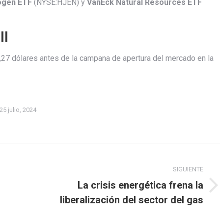
ogen ETF
(NYSE:HJEN) y
VanEck Natural Resources ETF
ll
,27 dólares antes de la campana de apertura del mercado en la
25 julio, 2024
SIGUIENTE
La crisis energética frena la
Publicación
liberalización del sector del gas
siguiente: