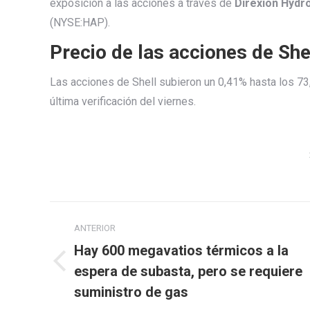
exposición a las acciones a través de
Direxion Hydr
(NYSE:HAP).
Precio de las acciones de She
Las acciones de Shell subieron un 0,41% hasta los 73
última verificación del viernes.
Navegación
ANTERIOR
entre
Hay 600 megavatios térmicos a la
publicaciones
Publicación
espera de subasta, pero se requiere
anterior:
suministro de gas