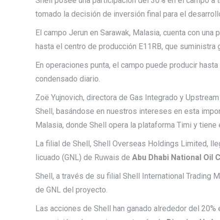
Shell posee una participación del 30% en el campo a t
tomado la decisión de inversión final para el desarrol
El campo Jerun en Sarawak, Malasia, cuenta con una 
hasta el centro de producción E11RB, que suministra g
En operaciones punta, el campo puede producir hasta 
condensado diario.
Zoë Yujnovich, directora de Gas Integrado y Upstream d
Shell, basándose en nuestros intereses en esta impor
Malasia, donde Shell opera la plataforma Timi y tiene
La filial de Shell, Shell Overseas Holdings Limited, ll
licuado (GNL) de Ruwais de
Abu Dhabi National Oi
Shell, a través de su filial Shell International Trading
de GNL del proyecto.
Las acciones de Shell han ganado alrededor del 20% 