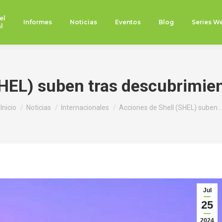
el
Informes
Noticias
Eventos
Blog
Series W
l
SHEL) suben tras descubrimien
Estás aquí:
Inicio
Noticias
Internacionales
Acciones de Shell (SHEL) suben…
Jul
25
2024