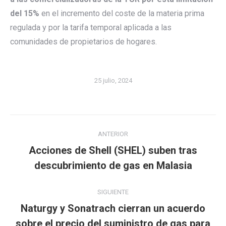
del 15%
en el incremento del coste de la materia prima
regulada y por la tarifa temporal aplicada a las
comunidades de propietarios de hogares.
25 julio, 2024
Navegación
ANTERIOR
entre
Acciones de Shell (SHEL) suben tras
Publicación
publicaciones
descubrimiento de gas en Malasia
anterior:
SIGUIENTE
Naturgy y Sonatrach cierran un acuerdo
Publicación
sobre el precio del suministro de gas para