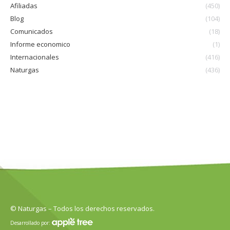
Afiliadas
(450)
Blog
(104)
Comunicados
(18)
Informe economico
(1)
Internacionales
(416)
Naturgas
(436)
© Naturgas – Todos los derechos reservados.
Desarrollado por: