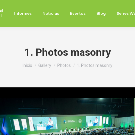
el
Informes
Noticias
Eventos
Blog
Series W
l
1. Photos masonry
Estás aquí:
Inicio
Gallery
Photos
1. Photos masonry