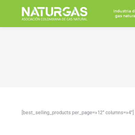
Industria d
gas natura
[best_selling_products per_page=»12″ columns=»4″]