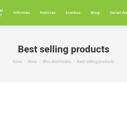
el
Informes
Noticias
Eventos
Blog
Series W
l
Best selling products
Estás aquí:
Inicio
Shop
Woo shortcodes
Best selling products