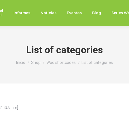
el
Informes
Noticias
Eventos
Blog
Series W
l
List of categories
Estás aquí:
Inicio
Shop
Woo shortcodes
List of categories
″ ids=»»]