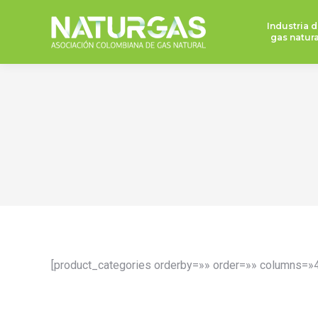
Industria d
gas natura
[product_categories orderby=»» order=»» columns=»4