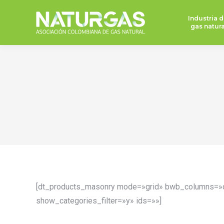
Industria d
gas natura
[dt_products_masonry mode=»grid» bwb_columns=»de
show_categories_filter=»y» ids=»»]