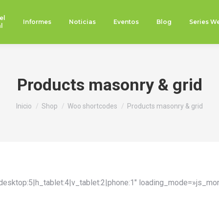
el
Informes
Noticias
Eventos
Blog
Series W
l
Products masonry & grid
Estás aquí:
Inicio
Shop
Woo shortcodes
Products masonry & grid
sktop:5|h_tablet:4|v_tablet:2|phone:1″ loading_mode=»js_m