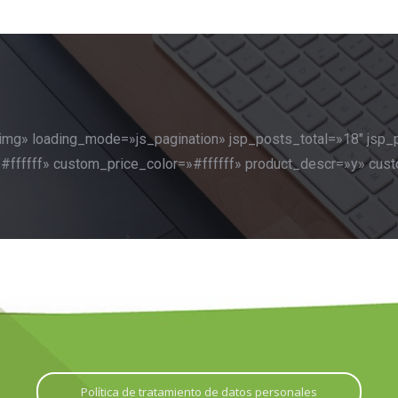
img» loading_mode=»js_pagination» jsp_posts_total=»18″ jsp_
=»#ffffff» custom_price_color=»#ffffff» product_descr=»y» cus
Política de tratamiento de datos personales