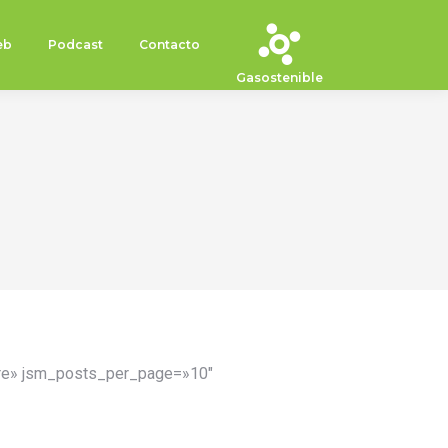
eb
Podcast
Contacto
Gasostenible
ore» jsm_posts_per_page=»10″