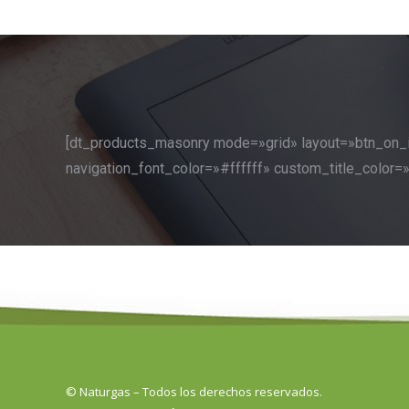
[dt_products_masonry mode=»grid» layout=»btn_on_
navigation_font_color=»#ffffff» custom_title_color
© Naturgas – Todos los derechos reservados.