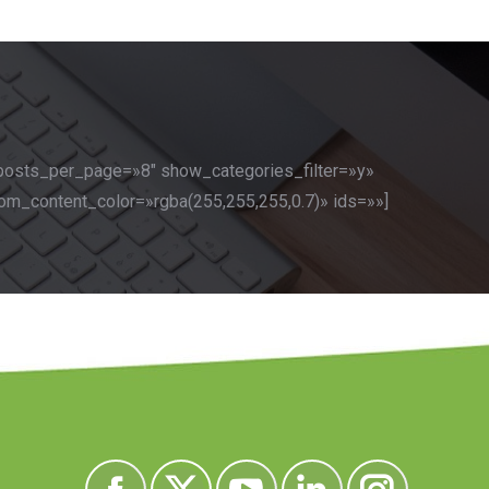
posts_per_page=»8″ show_categories_filter=»y»
tom_content_color=»rgba(255,255,255,0.7)» ids=»»]
Encuéntranos en: