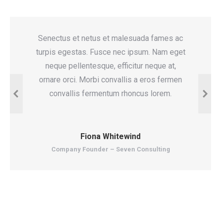
es ac
Senectus et netus et malesuada fames ac
G
m eget
turpis egestas. Fusce nec ipsum. Nam eget
sene
at,
neque pellentesque, efficitur neque at,
turp
ermen
ornare orci. Morbi convallis a eros fermen
neque
eget
convallis fermentum rhoncus lorem.
ferme
Fiona Whitewind
Company Founder – Seven Consulting