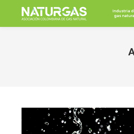
Industria d
gas natura
A