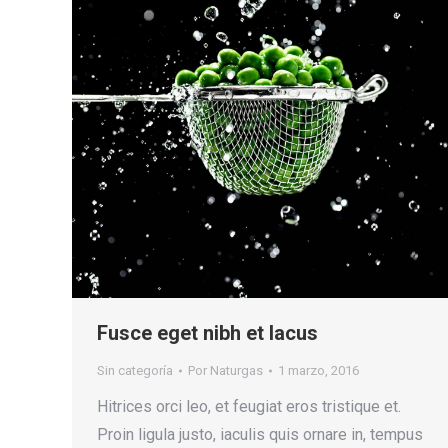
Fusce eget nibh et lacus
Sin categoría
Por
Naturgas
1 marzo, 2016
Hitrices orci leo, et feugiat eros tristique et.
Proin ligula justo, iaculis quis ornare in, tempus