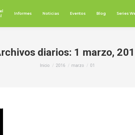
el
Informes
Noticias
Eventos
Blog
Series W
l
rchivos diarios:
1 marzo, 20
Estás aquí:
Inicio
2016
marzo
01