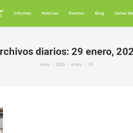
el
Informes
Noticias
Eventos
Blog
Series W
l
rchivos diarios:
29 enero, 20
Estás aquí:
Inicio
2026
enero
29