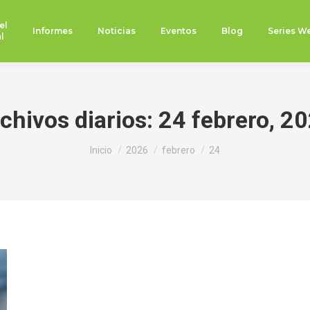
el
Informes
Noticias
Eventos
Blog
Series W
l
chivos diarios:
24 febrero, 2
Estás aquí:
Inicio
2026
febrero
24