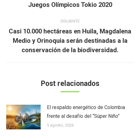
publicaciones
Juegos Olímpicos Tokio 2020
anterior:
SIGUIENTE
Casi 10.000 hectáreas en Huila, Magdalena
Publicación
Medio y Orinoquia serán destinadas a la
siguiente:
conservación de la biodiversidad.
Post relacionados
El respaldo energético de Colombia
frente al desafío del “Súper Niño”
5 agosto, 2026