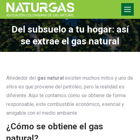
Del subsuelo a tu hogar: así
se extrae el gas natural
Alrededor del
gas natural
existen muchos mitos y uno de
ellos es que proviene del petróleo, pero la realidad es
diferente. Aquí te contamos cómo se obtiene de forma
responsable, este combustible económico, esencial y
amigable con el medio ambiente.
¿Cómo se obtiene el gas
natural?