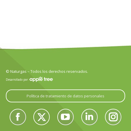
© Naturgas – Todos los derechos reservados.
Desarrollado por:
Política de tratamiento de datos personales
Encuéntranos en:
Facebook
Twitter
YouTube
Linkedin
Instagram
page
page
page
page
page