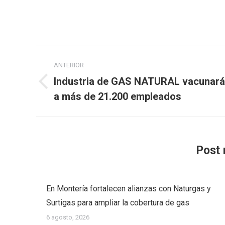
Navegación
ANTERIOR
entre
Industria de GAS NATURAL vacunará
Publicación
publicaciones
a más de 21.200 empleados
anterior:
Post 
En Montería fortalecen alianzas con Naturgas y
Surtigas para ampliar la cobertura de gas
6 agosto, 2026