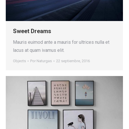
Sweet Dreams
Mauris euimod ante a mauris for ultrices nulla et
lacus at quam ivamus elit.
Objects
Por
Naturgas
22 septiembre, 2016