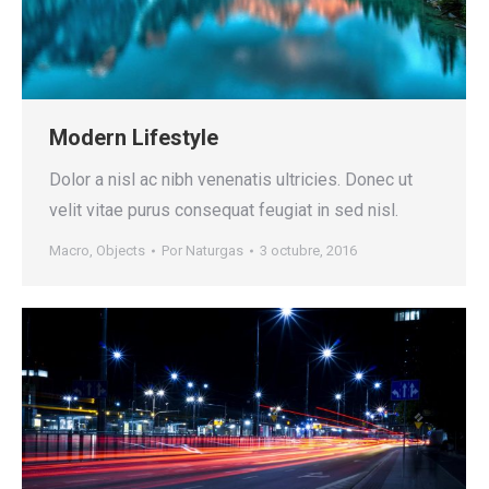
Modern Lifestyle
Dolor a nisl ac nibh venenatis ultricies. Donec ut
velit vitae purus consequat feugiat in sed nisl.
Macro
,
Objects
Por
Naturgas
3 octubre, 2016