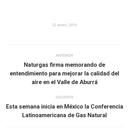
22 enero, 2019
Navegación
ANTERIOR
entre
Naturgas firma memorando de
publicaciones
Publicación
entendimiento para mejorar la calidad del
anterior:
aire en el Valle de Aburrá
SIGUIENTE
Esta semana inicia en México la Conferencia
Publicación
Latinoamericana de Gas Natural
siguiente: