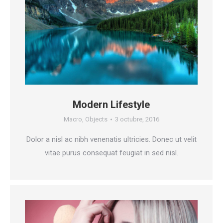
Modern Lifestyle
Macro
,
Objects
3 octubre, 2016
Dolor a nisl ac nibh venenatis ultricies. Donec ut velit
vitae purus consequat feugiat in sed nisl.