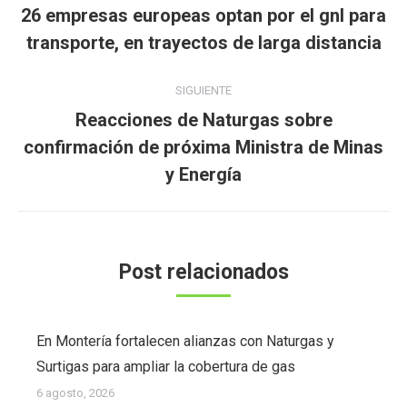
entre
26 empresas europeas optan por el gnl para
Publicación
publicaciones
transporte, en trayectos de larga distancia
anterior:
SIGUIENTE
Reacciones de Naturgas sobre
Publicación
confirmación de próxima Ministra de Minas
siguiente:
y Energía
Post relacionados
En Montería fortalecen alianzas con Naturgas y
Surtigas para ampliar la cobertura de gas
6 agosto, 2026