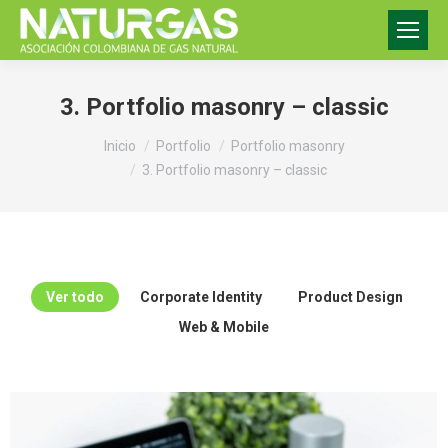
3. Portfolio masonry – classic
Estás aquí:
Inicio
Portfolio
Portfolio masonry
3. Portfolio masonry – classic
Ver todo
Corporate Identity
Product Design
Web & Mobile