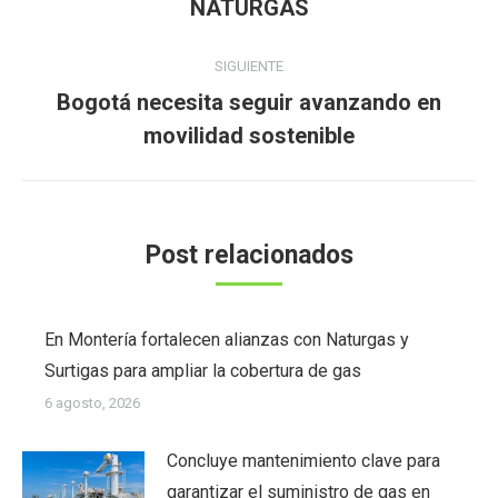
anterior:
NATURGAS
SIGUIENTE
Bogotá necesita seguir avanzando en
Publicación
movilidad sostenible
siguiente:
Post relacionados
En Montería fortalecen alianzas con Naturgas y
Surtigas para ampliar la cobertura de gas
6 agosto, 2026
Concluye mantenimiento clave para
garantizar el suministro de gas en