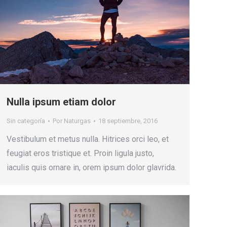
Nulla ipsum etiam dolor
Sin categoría
Por
Naturgas
18 septiembre, 2016
Vestibulum et metus nulla. Hitrices orci leo, et
feugiat eros tristique et. Proin ligula justo,
iaculis quis ornare in, orem ipsum dolor glavrida.