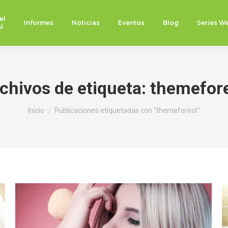
el
Informes
Noticias
Eventos
Blog
Series W
l
chivos de etiqueta:
themefor
Estás aquí:
Inicio
Publicaciones etiquetadas con "themeforest"