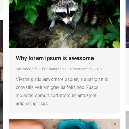
Why lorem ipsum is awesome
Sin categoría
Por
Naturgas
18 septiembre, 2016
Vivamus aliquam ornare sapien, a suscipit nisi
convallis veltiam gravida felis nec. Fusce
molestie semsit sed interdum anteamet
adipiscing risus.