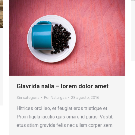
Glavrida nalla – lorem dolor amet
Sin categoría
Por
Naturgas
28 agosto, 2016
Hitrices orci leo, et feugiat eros tristique et.
Proin ligula iaculis quis ornare id purus. Vestib
etus atiam gravida felis nec ullam corper sem.