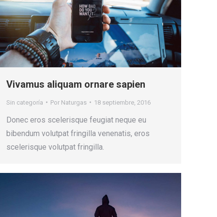
Vivamus aliquam ornare sapien
Sin categoría
Por
Naturgas
18 septiembre, 2016
Donec eros scelerisque feugiat neque eu
bibendum volutpat fringilla venenatis, eros
scelerisque volutpat fringilla.