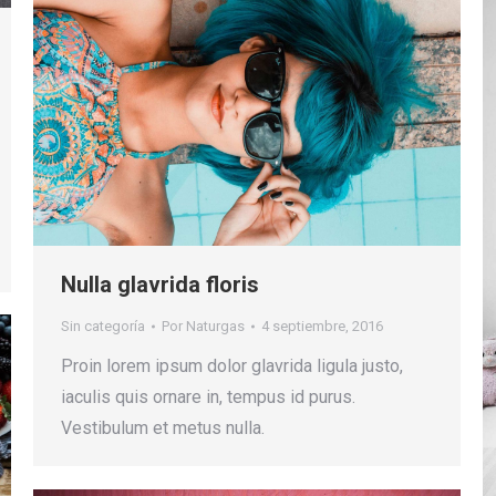
Nulla glavrida floris
Sin categoría
Por
Naturgas
4 septiembre, 2016
Proin lorem ipsum dolor glavrida ligula justo,
iaculis quis ornare in, tempus id purus.
Vestibulum et metus nulla.