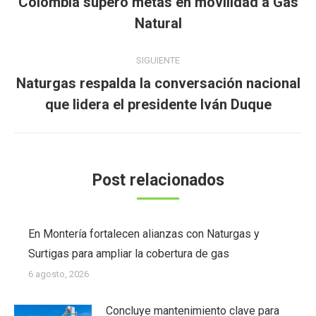
Colombia superó metas en movilidad a Gas
Publicación
publicaciones
Natural
anterior:
SIGUIENTE
Naturgas respalda la conversación nacional
Publicación
que lidera el presidente Iván Duque
siguiente:
Post relacionados
En Montería fortalecen alianzas con Naturgas y
Surtigas para ampliar la cobertura de gas
6 agosto, 2026
Concluye mantenimiento clave para