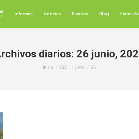
el
Informes
Noticias
Eventos
Blog
Series W
l
rchivos diarios:
26 junio, 20
Estás aquí:
Inicio
2021
junio
26