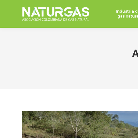
Industria d
gas natura
A