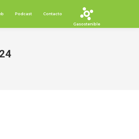
eb
Podcast
Contacto
Gasostenible
024