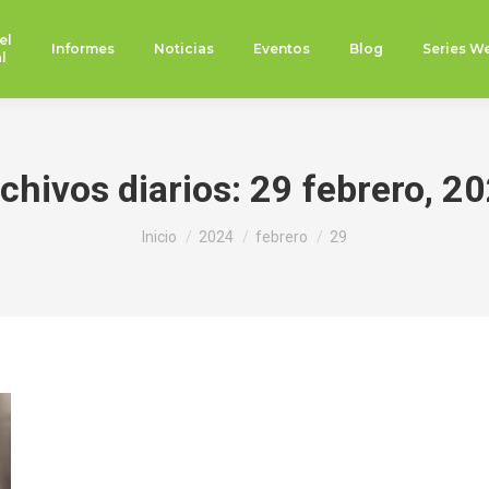
el
Informes
Noticias
Eventos
Blog
Series W
l
chivos diarios:
29 febrero, 2
Estás aquí:
Inicio
2024
febrero
29