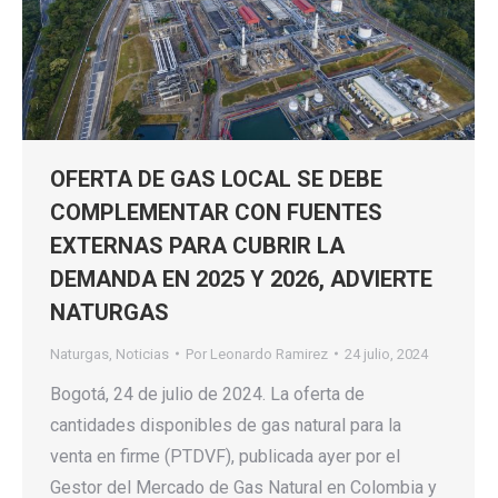
OFERTA DE GAS LOCAL SE DEBE
COMPLEMENTAR CON FUENTES
EXTERNAS PARA CUBRIR LA
DEMANDA EN 2025 Y 2026, ADVIERTE
NATURGAS
Naturgas
,
Noticias
Por
Leonardo Ramirez
24 julio, 2024
Bogotá, 24 de julio de 2024. La oferta de
cantidades disponibles de gas natural para la
venta en firme (PTDVF), publicada ayer por el
Gestor del Mercado de Gas Natural en Colombia y