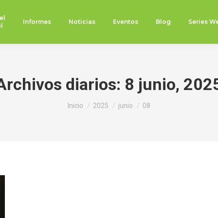
el
Informes
Noticias
Eventos
Blog
Series W
l
Archivos diarios:
8 junio, 202
Estás aquí:
Inicio
2025
junio
08