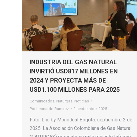
INDUSTRIA DEL GAS NATURAL
INVIRTIÓ USD817 MILLONES EN
2024 Y PROYECTA MÁS DE
USD1.100 MILLONES PARA 2025
Comunicados
,
Naturgas
,
Noticias
Por
Leonardo Ramirez
2 septiembre, 2025
Foto: Liid by Monodual Bogotá, septiembre 2 de
2025. La Asociación Colombiana de Gas Natural
(NATURGAS) presentó su más reciente Informe