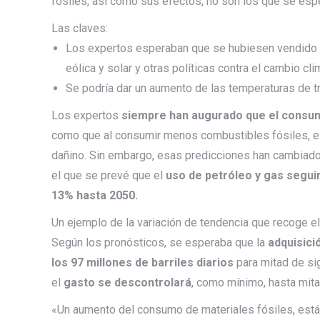
fósiles, así como sus efectos, no son los que se esp
Las claves:
Los expertos esperaban que se hubiesen vendido m
eólica y solar y otras políticas contra el cambio cli
Se podría dar un aumento de las temperaturas de tr
Los expertos
siempre han augurado que el consumo
como que al consumir menos combustibles fósiles, el p
dañino. Sin embargo, esas predicciones han cambiado.
el que se prevé que el
uso de petróleo y gas segui
13% hasta 2050.
Un ejemplo de la variación de tendencia que recoge el
Según los pronósticos, se esperaba que la
adquisici
los 97 millones de barriles diarios
para mitad de si
el
gasto se descontrolará
, como mínimo, hasta mita
«Un aumento del consumo de materiales fósiles, es