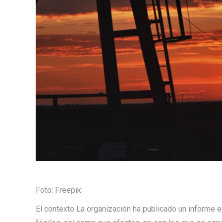
Foto: Freepik
El contexto
La organización ha publicado un informe 