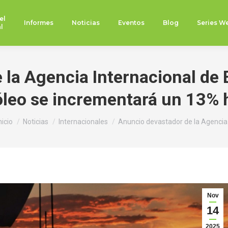
el
Informes
Noticias
Eventos
Blog
Series W
l
 la Agencia Internacional de 
óleo se incrementará un 13%
stás aquí:
nicio
Noticias
Internacionales
Anuncio devastador de la Agenci
Nov
14
2025