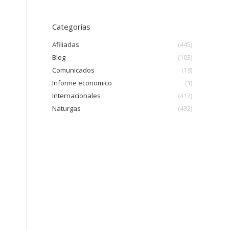
Categorías
Afiliadas
(445)
o
Blog
(103)
Comunicados
(18)
Informe economico
(1)
Internacionales
(412)
Naturgas
(432)