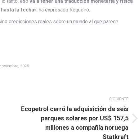
lo tanto, eso
va a tener una traducción monetaria y física
 hasta la fecha»
, ha expresado Regueiro.
sino predicciones reales sobre un mundo al que parece
noviembre, 2025
SIGUIENTE
Ecopetrol cerró la adquisición de seis
parques solares por US$ 157,5
Publicación
millones a compañía noruega
siguiente:
Statkraft