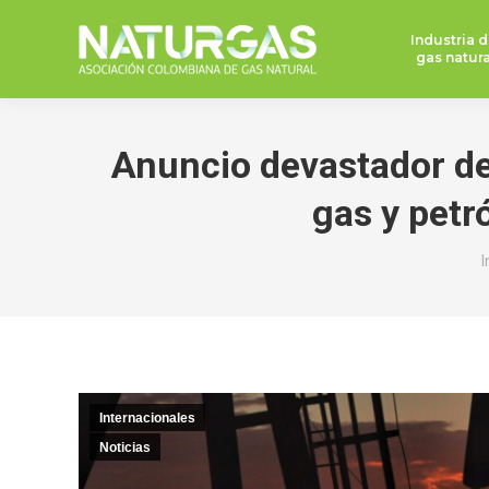
Industria d
gas natura
Anuncio devastador de
gas y petr
E
I
Internacionales
Noticias