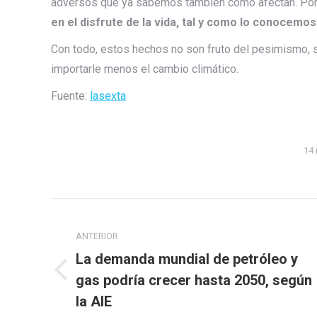
adversos que ya sabemos también cómo afectan. Por 
en el disfrute de la vida, tal y como lo conocemos
Con todo, estos hechos no son fruto del pesimismo, 
importarle menos el cambio climático.
Fuente:
lasexta
14 
Navegación
entre
ANTERIOR
La demanda mundial de petróleo y
publicaciones
Publicación
gas podría crecer hasta 2050, según
anterior:
la AIE