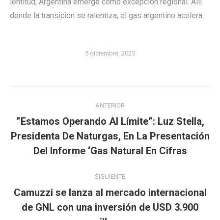
lentitud, Argentina emerge como excepción regional. Allí
donde la transición se ralentiza, el gas argentino acelera.
5 diciembre, 2025
Navegación
ANTERIOR
entre
”Estamos Operando Al Límite”: Luz Stella,
publicaciones
Publicación
Presidenta De Naturgas, En La Presentación
anterior:
Del Informe ‘Gas Natural En Cifras
SIGUIENTE
Camuzzi se lanza al mercado internacional
Publicación
de GNL con una inversión de USD 3.900
siguiente: