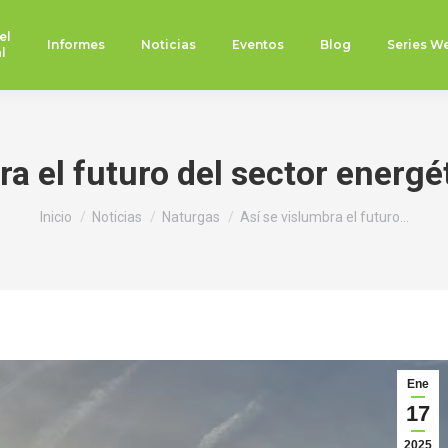
el
Informes
Noticias
Eventos
Blog
Series W
l
ra el futuro del sector energé
Estás aquí:
Inicio
Noticias
Naturgas
Así se vislumbra el futuro…
Ene
17
2025