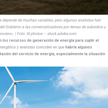
ia depende de muchas variables, pero algunos analistas han
del Gobierno a las comercializadoras por temas de subsidios y
nciero». | Foto: ttl.photos – stock.adobe.com
on los recursos de generación de energía para suplir el
energético y analistas coinciden en que
habría algunos
tación del servicio de energía, especialmente la situación