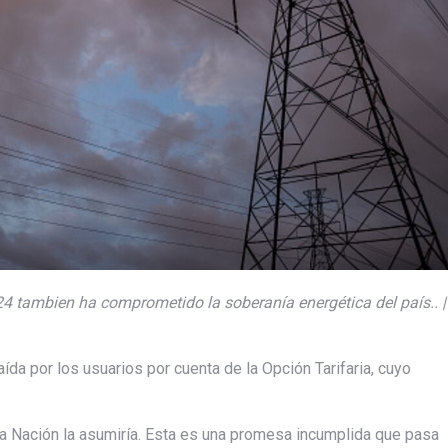
4 tambien ha comprometido la soberanía energética del país.. |
ída por los usuarios por cuenta de la Opción Tarifaria, cuyo
a Nación la asumiría. Esta es una promesa incumplida que pasa