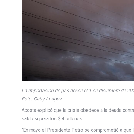
La importación de gas desde el 1 de diciembre de 202
Foto: Getty Images
Acosta explicó que la crisis obedece a la deuda contra
saldo supera los $ 4 billones.
“En mayo el Presidente Petro se comprometió a que l