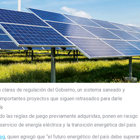
s claras de regulación del Gobierno, un sistema saneado y
 importantes proyectos que siguen retrasados para darle
ck
o las reglas de juego previamente adquiridas, ponen en riesgo
 servicio de energía eléctrica y la transición energética del país.
eg
, quien agregó que “el futuro energético del país debe superar