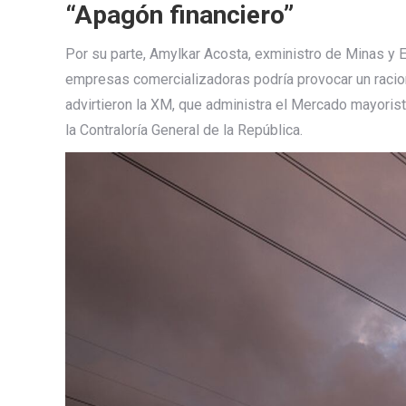
“Apagón financiero”
Por su parte, Amylkar Acosta, exministro de Minas y En
empresas comercializadoras podría provocar un racion
advirtieron la XM, que administra el Mercado mayorist
la Contraloría General de la República.