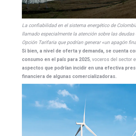
La confiabilidad en el sistema energético de Colomb
llamado especialmente la atención sobre las deudas 
Opción Tarifaria que podrían generar «un apagón fina
Si bien, a nivel de oferta y demanda, se cuenta c
consumo en el país para 2025
, voceros del sector 
aspectos que podrían incidir en una efectiva pres
financiera de algunas comercializadoras.