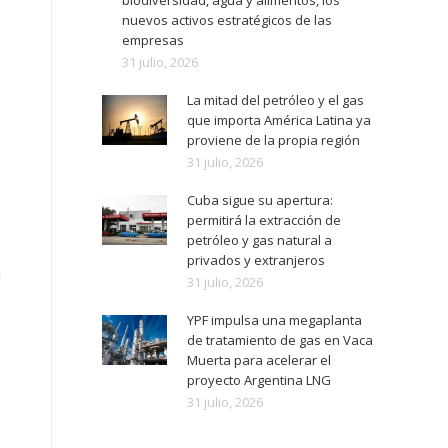
biodiversidad, agua y alimentos, los
nuevos activos estratégicos de las
empresas
31 julio, 2026
La mitad del petróleo y el gas
que importa América Latina ya
proviene de la propia región
31 julio, 2026
Cuba sigue su apertura:
permitirá la extracción de
petróleo y gas natural a
s
privados y extranjeros
n
31 julio, 2026
YPF impulsa una megaplanta
de tratamiento de gas en Vaca
Muerta para acelerar el
proyecto Argentina LNG
31 julio, 2026