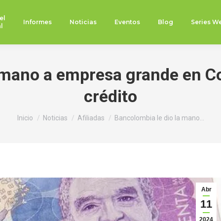
el
Informes
Noticias
Eventos
Blog
Series W
l
 mano a empresa grande en C
crédito
Estás aquí:
Inicio
Noticias
Afiliadas
Bancolombia le dio la mano…
Abr
11
2024