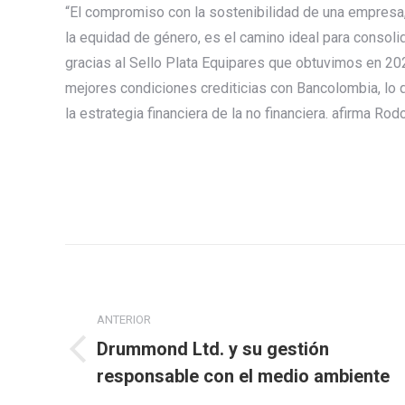
“El compromiso con la sostenibilidad de una empresa
la equidad de género, es el camino ideal para consoli
gracias al Sello Plata Equipares que obtuvimos en 2023
mejores condiciones crediticias con Bancolombia, lo
la estrategia financiera de la no financiera. afirma Ro
Navegación
entre
ANTERIOR
publicaciones
Drummond Ltd. y su gestión
Publicación
responsable con el medio ambiente
anterior: