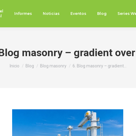
el
Informes
Noticias
Eventos
Blog
Series W
l
 Blog masonry – gradient over
Estás aquí:
Inicio
Blog
Blog masonry
6. Blog masonry – gradient…