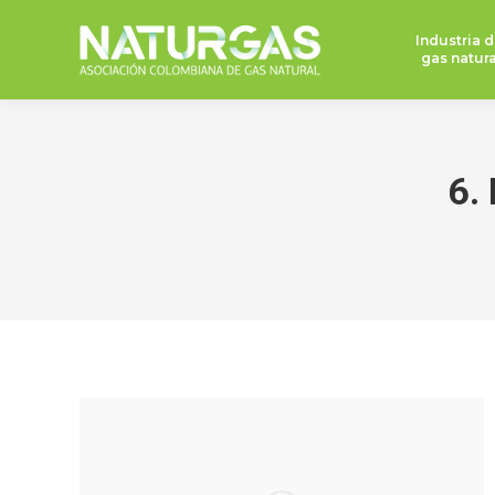
Industria d
gas natura
6.