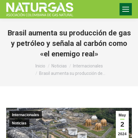
Brasil aumenta su producción de gas
y petróleo y señala al carbón como
«el enemigo real»
Estás aquí:
Inicio
Noticias
Internacionales
Brasil aumenta su producción de…
Internacionales
May
2
Noticias
2024