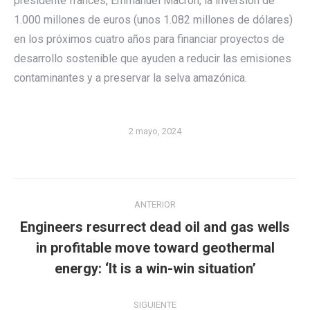
presidente francés, Emmanuel Macron, la inversión de
1.000 millones de euros (unos 1.082 millones de dólares)
en los próximos cuatro años para financiar proyectos de
desarrollo sostenible que ayuden a reducir las emisiones
contaminantes y a preservar la selva amazónica.
2 mayo, 2024
Navegación
ANTERIOR
entre
Engineers resurrect dead oil and gas wells
publicaciones
Publicación
in profitable move toward geothermal
anterior:
energy: ‘It is a win-win situation’
SIGUIENTE